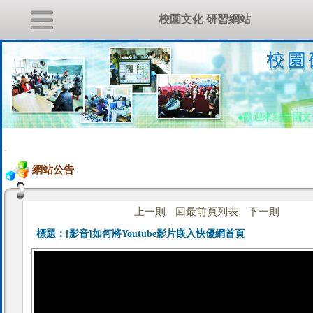
校園文化 研習網站
●歡迎來到校園
:::
網站公告
上一則
回最前頁列表
下一則
標題：
[影音]如何將Youtube影片嵌入快優網首頁