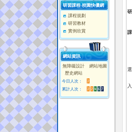
研習課程-校園快優網
研
課程規劃
網
研習教材
實例欣賞
課
網站資訊
無障礙設計
網站地圖
選
歷史網站
今日人次：
入
累計人次：