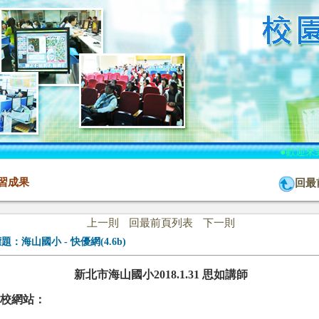
●歡迎來
習成果
回最
上一則
回最前頁列表
下一則
標題：
海山國小 - 快優網(4.6b)
新北市海山國小2018.1.31 思如講師
校網站：