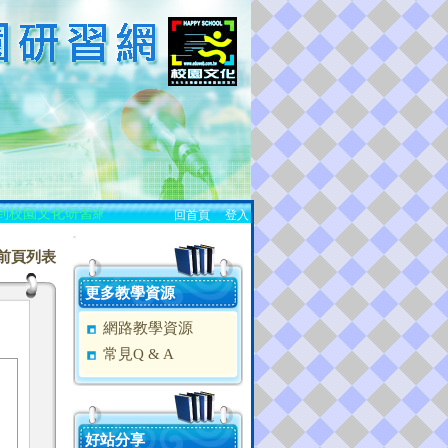
到校園文化研習網站！
回首頁
、
登入
:::
前頁列表
更多教學資源
網路教學資源
常見Q & A
好站分享