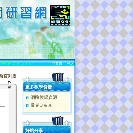
到校園文化研習網站！
回首頁
、
登入
:::
前頁列表
更多教學資源
網路教學資源
常見Q & A
好站分享