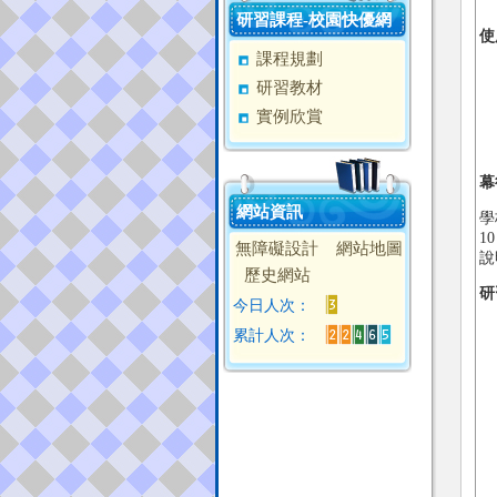
電
研習課程-校園快優網
使
課程規劃
Ｑ
研習教材
Ａ
實例欣賞
Ｑ
Ａ
幕
網站資訊
學
1
無障礙設計
網站地圖
說
歷史網站
研
今日人次：
累計人次：