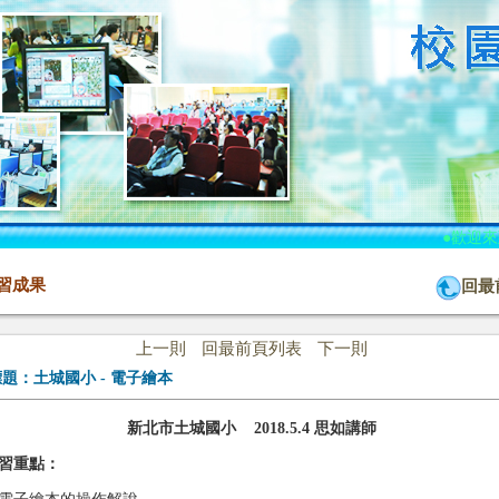
●歡迎來
習成果
回最
上一則
回最前頁列表
下一則
標題：
土城國小 - 電子繪本
新北市土城國小 2018.5.4 思如講師
習重點：