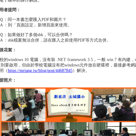
子繪本的操作解說。
用者提問：
：同一本書怎麼匯入PDF和圖片？
：到「頁面設定」新增頁面來使用。
：如果做好了多個sbk，可以合併嗎？
：sbk檔案無法合併，請在匯入之前使用PDF等方式合併。
後花絮：
校的windows 10 電腦，沒有裝 .NET framework 3.5，一般 win 7 有內建，w
0 則要啟用，但由於學校電腦沒有把windows元件放在硬碟裡，最後參考網
明（
https://mrtang.tw/blog/post/44687845
）解決。
習照片：