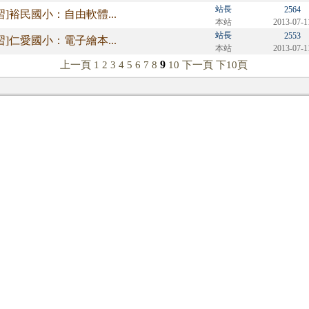
站長
2564
習]裕民國小：自由軟體...
本站
2013-07-1
站長
2553
習]仁愛國小：電子繪本...
本站
2013-07-1
9
上一頁
1
2
3
4
5
6
7
8
10
下一頁
下10頁