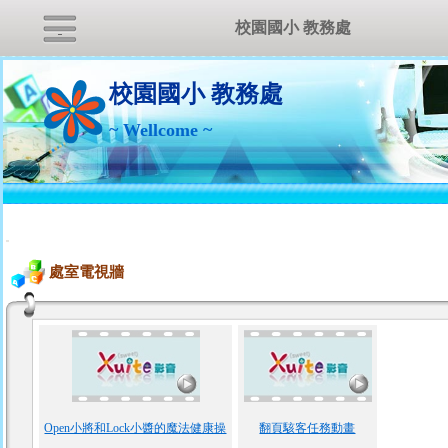
校園國小 教務處
校園國小 教務處
~ Wellcome ~
:::
處室電視牆
Open小將和Lock小醬的魔法健康操
翻頁駭客任務動畫