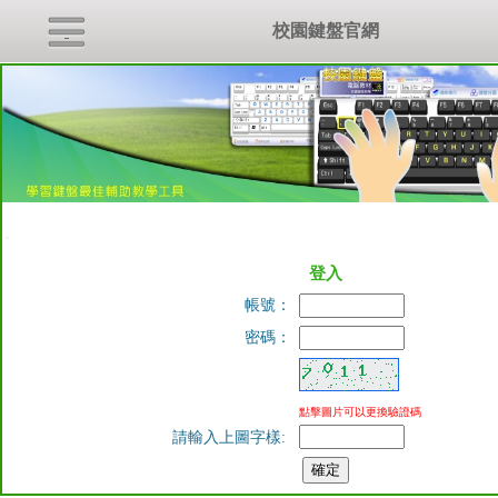
校園鍵盤官網
:::
登入
帳號：
密碼：
點擊圖片可以更換驗證碼
請輸入上圖字樣: