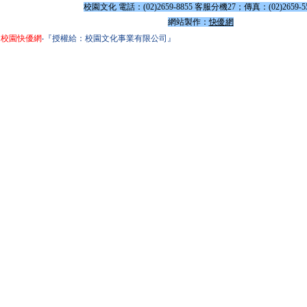
校園文化 電話：(02)2659-8855 客服分機27；傳真：(02)2659-5
網站製作：
快優網
校園快優網
‧『授權給：校園文化事業有限公司』