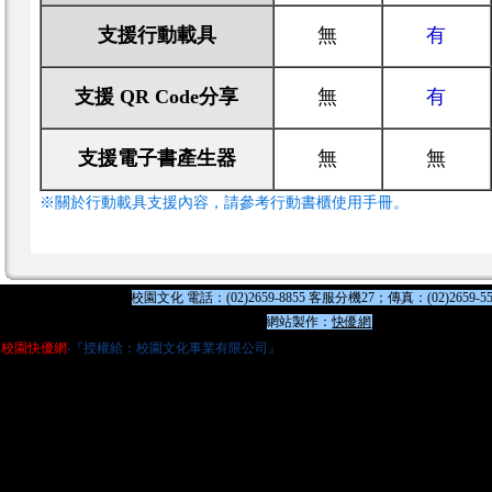
支援行動載具
無
有
支援 QR Code分享
無
有
支援電子書產生器
無
無
※關於行動載具支援內容，請參考行動書櫃使用手冊。
校園文化 電話：(02)2659-8855 客服分機27；傳真：(02)2659-55
網站製作：
快優網
校園快優網
‧『授權給：校園文化事業有限公司』